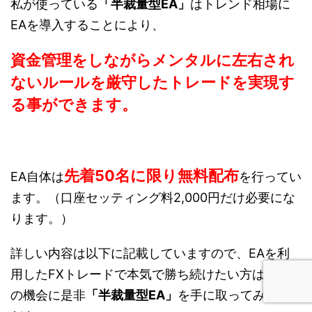
私が使っている
「半裁量型EA」
はトレンド相場に
EAを導入することにより、
資金管理をしながらメンタルに左右され
ないルールを厳守したトレードを実現す
る事ができます。
先着50名に限り無料配布
EA自体は
を行ってい
ます。（口座セッティング料2,000円だけ必要にな
ります。）
詳しい内容は以下に記載していますので、EAを利
用したFXトレードで本気で勝ち続けたい方は、こ
の機会に是非
「半裁量型EA」
を手に取ってみてく